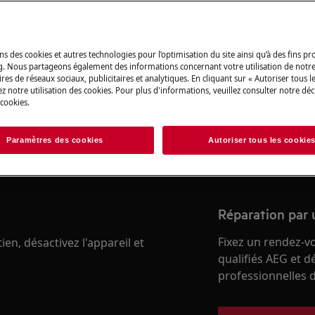
Trouvez votre m
ns des cookies et autres technologies pour l’optimisation du site ainsi qu’à des fins p
g. Nous partageons également des informations concernant votre utilisation de notre
Résolvez les probl
res de réseaux sociaux, publicitaires et analytiques. En cliquant sur « Autoriser tous le
 du manuel d'utilisation de votre
z notre utilisation des cookies. Pour plus d'informations, veuillez consulter notre déc
et autres document
 cookies.
u de maintenance.
Paramètres des cookies
Autoriser tous les cookie
Trouver le manuel
Réparation par 
Fixez un rendez-v
en, désactivez l'appareil et
qualifiés AEG et d
professionnelles d