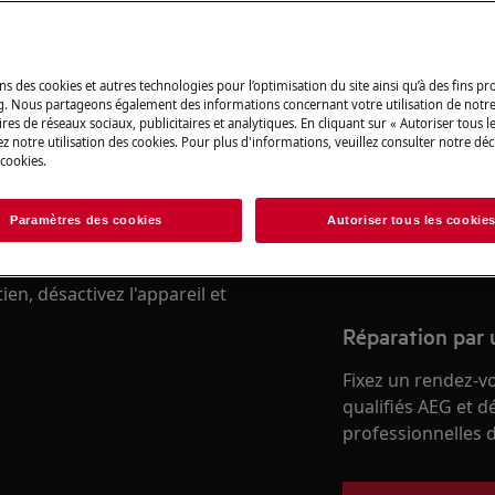
 du manuel d'utilisation de votre
Trouvez votre m
u de maintenance.
ns des cookies et autres technologies pour l’optimisation du site ainsi qu’à des fins p
g. Nous partageons également des informations concernant votre utilisation de notre
Résolvez les probl
res de réseaux sociaux, publicitaires et analytiques. En cliquant sur « Autoriser tous le
z notre utilisation des cookies. Pour plus d'informations, veuillez consulter notre déc
et autres document
 cookies.
Paramètres des cookies
Autoriser tous les cookie
Trouver le manuel
en, désactivez l'appareil et
Réparation par 
Fixez un rendez-v
qualifiés AEG et d
professionnelles d