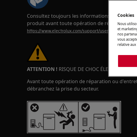
Cookies
Consultez toujours les informations de sécurité
produit avant toute opération de réparation o
Nous utiliso
et marketin
https://www.electrolux.com/support/user-manuals/
nos partenai
vous accepte
relative aux
ATTENTION !
RISQUE DE CHOC ÉLECTRIQUE
Avant toute opération de réparation ou d'entreti
débranchez la prise du secteur.