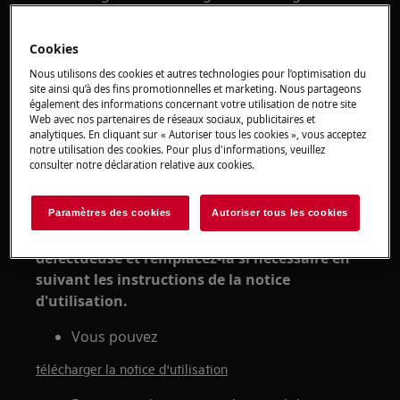
cave à vin ne fonctionne pas
Concerne :
Cookies
Nous utilisons des cookies et autres technologies pour l’optimisation du
Congélateur coffre
site ainsi qu’à des fins promotionnelles et marketing. Nous partageons
Réfrigérateur-congélateur
également des informations concernant votre utilisation de notre site
Web avec nos partenaires de réseaux sociaux, publicitaires et
Congélateur armoire
analytiques. En cliquant sur « Autoriser tous les cookies », vous acceptez
Réfrigérateur
notre utilisation des cookies. Pour plus d'informations, veuillez
consulter notre déclaration relative aux cookies.
Cave à vin
Résolution :
Paramètres des cookies
Autoriser tous les cookies
1. Vérifiez que l'ampoule n'est pas
défectueuse et remplacez-la si nécessaire en
suivant les instructions de la notice
d'utilisation.
Vous pouvez
télécharger la notice d'utilisation