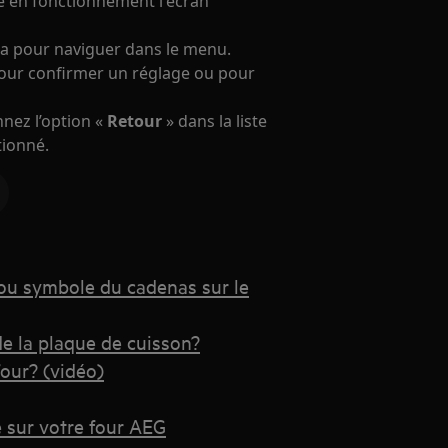
e en fonctionnement l'écran
la pour naviguer dans le menu.
our confirmer un réglage ou pour
nez l’option «
Retour
» dans la liste
tionné.
ou symbole du cadenas sur le
e la plaque de cuisson?
our? (vidéo)
 sur votre four AEG