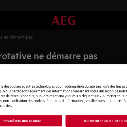
ive ne démarre pas
rotative ne démarre pas
Pièces détachée
ns des cookies et autres technologies pour l’optimisation du site ainsi qu’à des fins p
g. Nous partageons également des informations concernant votre utilisation de notre
Trouvez dans notr
res de réseaux sociaux, publicitaires et analytiques. En cliquant sur « Autoriser tous le
ur l’écran, par exemple « Remplir
détachées d’origine
z notre utilisation des cookies. Pour plus d'informations, veuillez consulter notre déc
 cookies.
Acheter des piè
Paramètres des cookies
Autoriser tous les cookie