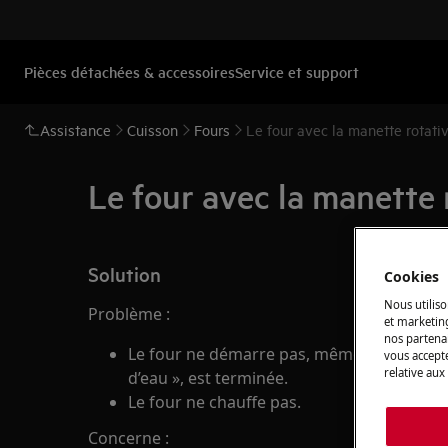
Pièces détachées & accessoires
Service et support
Assistance
Cuisson
Fours
Le four avec la manette rotat
Le four avec la manette 
Solution
Cookies
Nous utiliso
Problème :
et marketin
nos partenai
Le four ne démarre pas, même si l’action s
vous accepte
relative aux
d’eau », est terminée.
Le four ne chauffe pas.
Concerne :