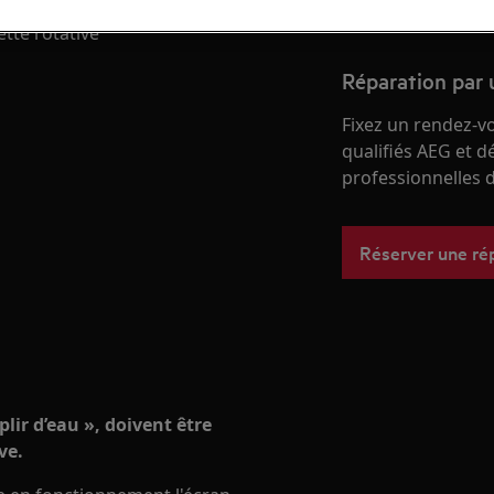
tte rotative
Réparation par 
Fixez un rendez-v
qualifiés AEG et d
professionnelles d
Réserver une ré
plir d’eau », doivent être
ve.