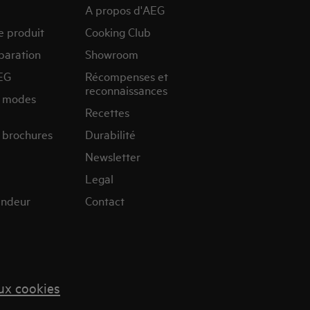
A propos d'AEG
e produit
Cooking Club
paration
Showroom
EG
Récompenses et
reconnaissances
s modes
Recettes
 brochures
Durabilité
Newsletter
Legal
endeur
Contact
aux cookies