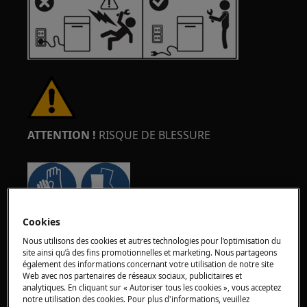
ATTENTION !
RISQUE DE BLESSURE
Cookies
Faites toujours attention lorsque vous déplacez
Nous utilisons des cookies et autres technologies pour l’optimisation du
des appareils. Pour les appareils lourds, il est
site ainsi qu’à des fins promotionnelles et marketing. Nous partageons
plus sûr que deux personnes les déplacent.
également des informations concernant votre utilisation de notre site
Utilisez toujours des gants de sécurité et des
Web avec nos partenaires de réseaux sociaux, publicitaires et
analytiques. En cliquant sur « Autoriser tous les cookies », vous acceptez
chaussures de sécurité. Portez des gants de
notre utilisation des cookies. Pour plus d'informations, veuillez