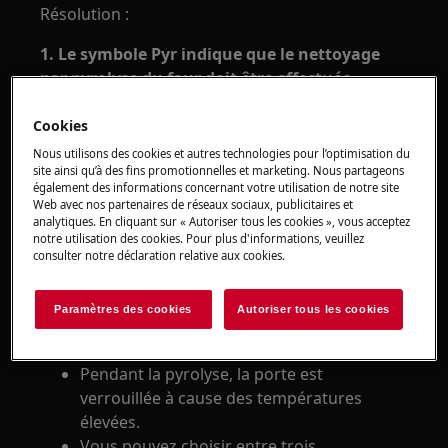
Résolution :
1. Le symbole Pyr indique que le nettoyage
par pyrolyse du four doit être effectuée.
2. Remarques générales sur le nettoyage par
Cookies
pyrolyse:
Nous utilisons des cookies et autres technologies pour l’optimisation du
site ainsi qu’à des fins promotionnelles et marketing. Nous partageons
La pyrolyse est une fonction d'auto-
également des informations concernant votre utilisation de notre site
nettoyage de votre four à une
Web avec nos partenaires de réseaux sociaux, publicitaires et
analytiques. En cliquant sur « Autoriser tous les cookies », vous acceptez
température d'env. 500 ° C.
notre utilisation des cookies. Pour plus d'informations, veuillez
La fonction de nettoyage par pyrolyse
consulter notre déclaration relative aux cookies.
transforme les résidus d’aliments à
l’intérieur de votre four en cendres, ce qui
Paramètres des cookies
Autoriser tous les cookies
vous permet de les essuyer facilement
avec un chiffon humide.
Pendant la pyrolyse, la porte est
verrouillée à cause des températures
élevées.
Vous pouvez choisir entre trois