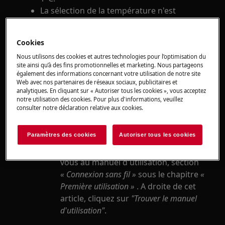
La sélection de la température n'est
possible que par pas de 5°C.
Cookies
S'applique à
Nous utilisons des cookies et autres technologies pour l’optimisation du
site ainsi qu’à des fins promotionnelles et marketing. Nous partageons
Fours à vapeur avec fonction Sous Vide
également des informations concernant votre utilisation de notre site
Web avec nos partenaires de réseaux sociaux, publicitaires et
analytiques. En cliquant sur « Autoriser tous les cookies », vous acceptez
Solution
notre utilisation des cookies. Pour plus d'informations, veuillez
consulter notre déclaration relative aux cookies.
Mettre à jour le logiciel
Le four doit être connecté au Wi-Fi via
Paramètres des cookies
Autoriser tous les cookies
une application pour smartphone.
Pour plus d'informations, reportez-
vous au manuel d'utilisation, section
« Connexion sans fil »
sous le chapitre
«
Première utilisation »
. A droite de cet
article, cliquez sur
"Trouver le manuel
d'utilisation"
.