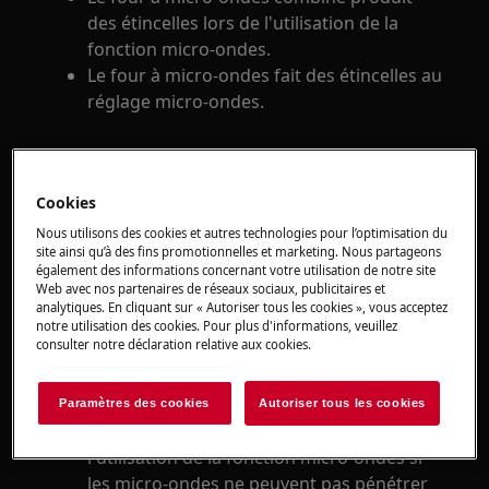
des étincelles lors de l'utilisation de la
fonction micro-ondes.
Le four à micro-ondes fait des étincelles au
réglage micro-ondes.
S'applique à
Four à micro-ondes combiné
Cookies
Four micro-ondes
Nous utilisons des cookies et autres technologies pour l’optimisation du
site ainsi qu’à des fins promotionnelles et marketing. Nous partageons
également des informations concernant votre utilisation de notre site
Solution
Web avec nos partenaires de réseaux sociaux, publicitaires et
analytiques. En cliquant sur « Autoriser tous les cookies », vous acceptez
Si vous voyez des étincelles dans le micro-
notre utilisation des cookies. Pour plus d'informations, veuillez
consulter notre déclaration relative aux cookies.
ondes, débranchez immédiatement
l'appareil.
Paramètres des cookies
Autoriser tous les cookies
Des étincelles peuvent se produire lors de
l'utilisation de la fonction micro-ondes si
les micro-ondes ne peuvent pas pénétrer