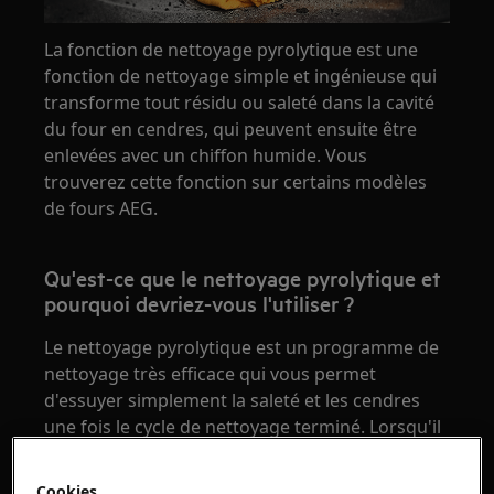
La fonction de nettoyage pyrolytique est une
fonction de nettoyage simple et ingénieuse qui
transforme tout résidu ou saleté dans la cavité
du four en cendres, qui peuvent ensuite être
enlevées avec un chiffon humide. Vous
trouverez cette fonction sur certains modèles
de fours AEG.
Qu'est-ce que le nettoyage pyrolytique et
pourquoi devriez-vous l'utiliser ?
Le nettoyage pyrolytique est un programme de
nettoyage très efficace qui vous permet
d'essuyer simplement la saleté et les cendres
une fois le cycle de nettoyage terminé. Lorsqu'il
est activé, le four chauffe jusqu'à 500°C et
transforme la saleté, la graisse et les résidus
Cookies