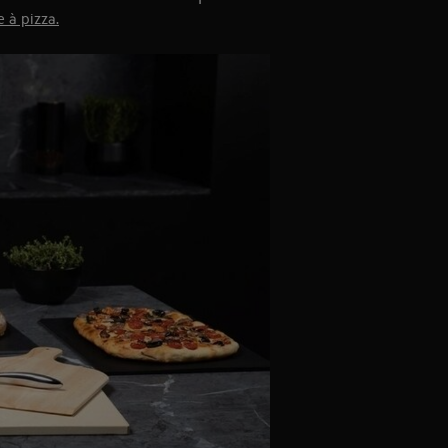
e à pizz
a.