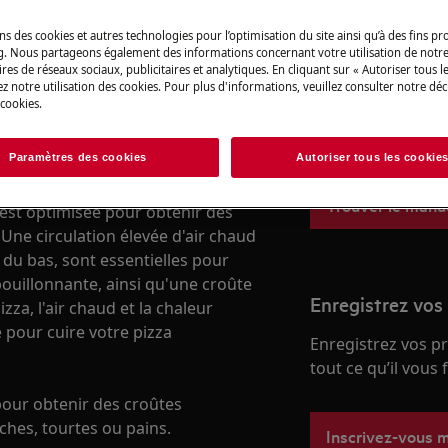
ns des cookies et autres technologies pour l’optimisation du site ainsi qu’à des fins p
g. Nous partageons également des informations concernant votre utilisation de notre
Trouvez votre m
res de réseaux sociaux, publicitaires et analytiques. En cliquant sur « Autoriser tous le
z notre utilisation des cookies. Pour plus d'informations, veuillez consulter notre déc
 cookies.
ec la fonction pizza de votre four
Résolvez les probl
 fours.
et autres document
Paramètres des cookies
Autoriser tous les cookie
 l'utiliser ?
Trouver le manuel
est optimisée pour obtenir des
 Une circulation élevée d'air chaud
 du bas, sont essentielles pour
ouillonnante, ainsi qu'une croûte
Enregistrez vos
izza, l'air chaud et la chaleur
 pour cuire votre pizza
Enregistrez vos p
tout ce qu’il vous
pour obtenir des croûtes
ches, tourtes ou pains.
Inscrivez-vous 