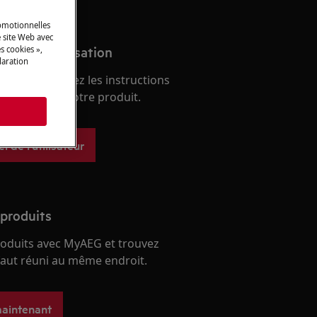
romotionnelles
 site Web avec
anuel d'utilisation
s cookies »,
laration
èmes et trouvez les instructions
s relatifs à votre produit.
s
 de l'utilisateur
 produits
roduits avec MyAEG et trouvez
 faut réuni au même endroit.
maintenant