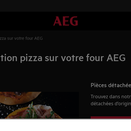
izza sur votre four AEG
tion pizza sur votre four AEG
Pièces détachée
Trouvez dans notr
détachées d’origine
Acheter des piè