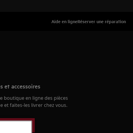
Aide en ligne
Réserver une réparation
s et accessoires
e boutique en ligne des pièces
 et faites-les livrer chez vous.
ces détachées