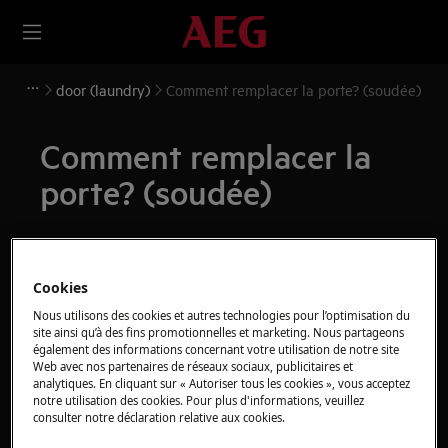
door (laundry)
Comment remplacer la porte? (soudée)
Comment remplacer la
porte? (soudée)
Solution
Avant toute opération de maintenance, éteignez
Cookies
l'appareil et débranchez la fiche secteur de la
prise.
Nous utilisons des cookies et autres technologies pour l’optimisation du
site ainsi qu’à des fins promotionnelles et marketing. Nous partageons
Faites toujours attention lorsque vous déplacez des
également des informations concernant votre utilisation de notre site
Web avec nos partenaires de réseaux sociaux, publicitaires et
appareils, pour les appareils lourds, il faut deux
analytiques. En cliquant sur « Autoriser tous les cookies », vous acceptez
personnes pour le déplacer.
notre utilisation des cookies. Pour plus d'informations, veuillez
consulter notre déclaration relative aux cookies.
Utilisez toujours des gants de sécurité et des