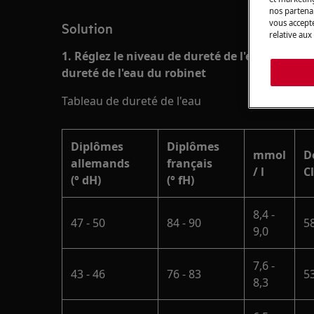
nos partenai
vous accepte
Solution
relative aux
1. Réglez le niveau de dureté de l'eau du lave
dureté de l'eau du robinet
Tableau de dureté de l'eau
Diplômes
Diplômes
mmol
D
allemands
français
/ l
C
(° dH)
(° fH)
8,4 -
47 - 50
84 - 90
58
9,0
7,6 -
43 - 46
76 - 83
53
8,3