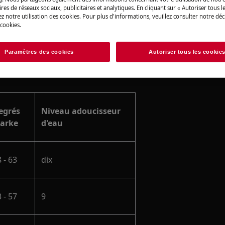
res de réseaux sociaux, publicitaires et analytiques. En cliquant sur « Autoriser tous le
z notre utilisation des cookies. Pour plus d'informations, veuillez consulter notre déc
 cookies.
-vaisselle en fonction du niveau de
Paramètres des cookies
Autoriser tous les cookie
egrés
Niveau adoucisseur
larke
d'eau
 - 63
dix
 - 57
9