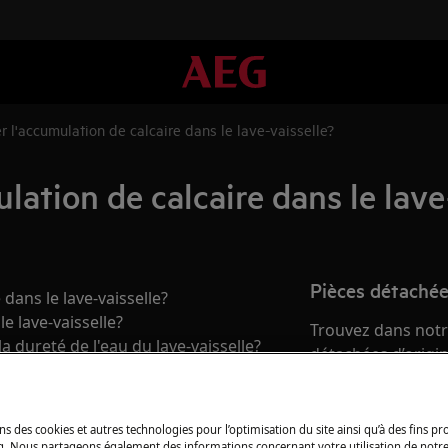
 l'accumulation de calcaire dans le lave-vaisselle?
ation de calcaire dans le lave
Pièces détachée
dans le lave-vaisselle?
e lave-vaisselle?
Trouvez dans notr
 dureté de l'eau du lave-vaisselle?
détachées d’origine
Acheter des piè
ns des cookies et autres technologies pour l’optimisation du site ainsi qu’à des fins p
g. Nous partageons également des informations concernant votre utilisation de notre