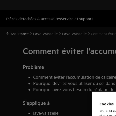
Pièces détachées & accessoires
Service et support
Assistance
Lave-vaisselle
Lave-vaisselle
Comment éviter
Comment éviter l'accumul
Problème
Comment éviter l'accumulation de calcaire 
Pourquoi devriez-vous utiliser du sel dans l
Pourquoi avez-vous besoin du réglage de la
S'applique à
Cookies
Nous utiliso
lave-vaisselle
et marketin