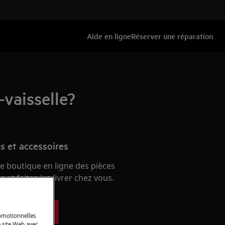
Aide en ligne
Réserver une réparation
-vaisselle?
s et accessoires
e boutique en ligne des pièces
 et faites-les livrer chez vous.
ces détachées
romotionnelles
 site Web avec