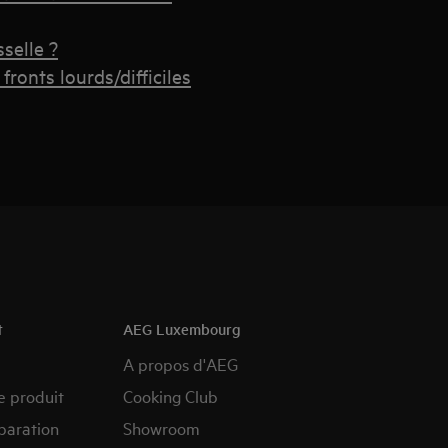
selle ?
ronts lourds/difficiles
t
AEG Luxembourg
A propos d'AEG
e produit
Cooking Club
paration
Showroom