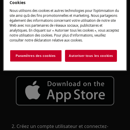
Cookies
Nous utilisons des cookies et autres technologies pour l’optimisation du
Connectez votre lave-vaisselle à l'application
site ainsi qu’à des fins promotionnelles et marketing. Nous partageons
AEG pour accéder à des fonctionnalités
également des informations concernant votre utilisation de notre site
Web avec nos partenaires de réseaux sociaux, publicitaires et
supplémentaires, telles que des conseils de
analytiques. En cliquant sur « Autoriser tous les cookies », vous acceptez
développement durable et des rappels
notre utilisation des cookies. Pour plus d'informations, veuillez
d'entretien.
consulter notre déclaration relative aux cookies.
1. Téléchargez l'application AEG.
Paramètres des cookies
Autoriser tous les cookies
2. Créez un compte utilisateur et connectez-