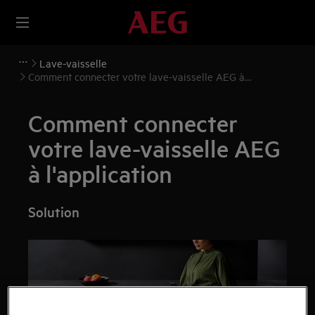
Lave-vaisselle
Comment connecter votre lave-vaisselle AEG à
l'application
Comment connecter
votre lave-vaisselle AEG
à l'application
Solution