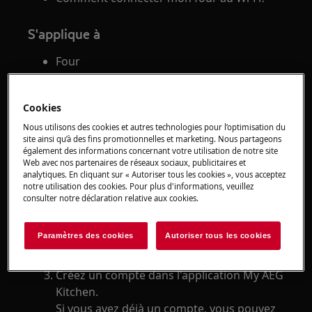
S'applique à
Four
Solution
Cookies
Vérifiez si le signal Wi-Fi est suffisamment
Nous utilisons des cookies et autres technologies pour l’optimisation du
site ainsi qu’à des fins promotionnelles et marketing. Nous partageons
fort et vérifiez si votre smartphone ou
également des informations concernant votre utilisation de notre site
tablette est connecté au réseau Wi-Fi sur la
Web avec nos partenaires de réseaux sociaux, publicitaires et
bande 2,4 GHz.
analytiques. En cliquant sur « Autoriser tous les cookies », vous acceptez
notre utilisation des cookies. Pour plus d'informations, veuillez
Téléchargez l'application My AEG Kitchen
consulter notre déclaration relative aux cookies.
depuis le Playstore (Android 7.0 ou
supérieur) ou depuis l'App Store (iOS 11.0
Paramètres des cookies
Autoriser tous les cookies
ou supérieur) et installez l'application sur
votre smartphone ou tablette.
Créez un compte dans l'application My AEG
Kitchen.
Si vous avez déjà un compte, vous pouvez